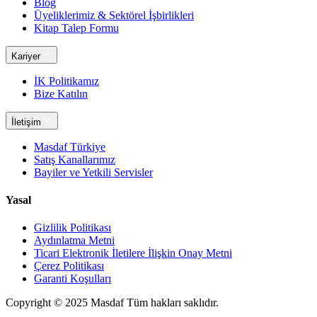
Blog
Üyeliklerimiz & Sektörel İşbirlikleri
Kitap Talep Formu
Kariyer
İK Politikamız
Bize Katılın
İletişim
Masdaf Türkiye
Satış Kanallarımız
Bayiler ve Yetkili Servisler
Yasal
Gizlilik Politikası
Aydınlatma Metni
Ticari Elektronik İletilere İlişkin Onay Metni
Çerez Politikası
Garanti Koşulları
Copyright © 2025
Masdaf
Tüm hakları saklıdır.