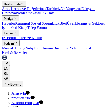
Hakkımızda
Amaçlarımız ve Değerlerimiz
Tarihimiz
Ne Yapıyoruz
Dünyada
Biz
İnovasyon
Kalite
Yasal
Etik Hattı
Medya
Haberler
Kurumsal Sosyal Sorumluluk
Blog
Üyeliklerimiz & Sektörel
İşbirlikleri
Kitap Talep Formu
Kariyer
İK Politikamız
Bize Katılın
İletişim
Masdaf Türkiye
Satış Kanallarımız
Bayiler ve Yetkili Servisler
Bayi & Servisler
TR
EN
RU
AR
Filtreleme
Anasayfa
products.title
Kolonlu Pompalar