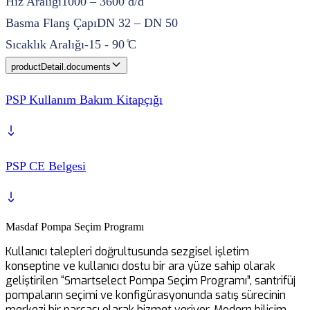
Hız Aralığı
1000 – 3600 d/d
Basma Flanş Çapı
DN 32 – DN 50
Sıcaklık Aralığı
-15 - 90 ̊C
productDetail.documents
PSP Kullanım Bakım Kitapçığı
PSP CE Belgesi
Masdaf Pompa Seçim Programı
Kullanıcı talepleri doğrultusunda sezgisel işletim
konseptine ve kullanıcı dostu bir ara yüze sahip olarak
geliştirilen “Smartselect Pompa Seçim Programı”, santrifüj
pompaların seçimi ve konfigürasyonunda satış sürecinin
merkezi bir parçası olarak hizmet veriyor. Modern bilişim