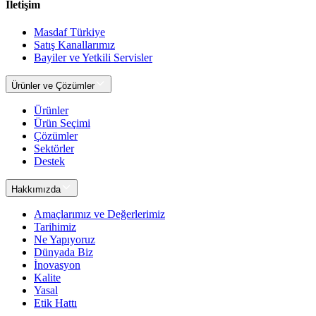
İletişim
Masdaf Türkiye
Satış Kanallarımız
Bayiler ve Yetkili Servisler
Ürünler ve Çözümler
Ürünler
Ürün Seçimi
Çözümler
Sektörler
Destek
Hakkımızda
Amaçlarımız ve Değerlerimiz
Tarihimiz
Ne Yapıyoruz
Dünyada Biz
İnovasyon
Kalite
Yasal
Etik Hattı