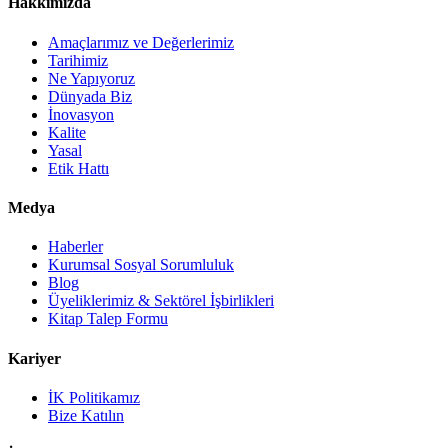
Hakkımızda
Amaçlarımız ve Değerlerimiz
Tarihimiz
Ne Yapıyoruz
Dünyada Biz
İnovasyon
Kalite
Yasal
Etik Hattı
Medya
Haberler
Kurumsal Sosyal Sorumluluk
Blog
Üyeliklerimiz & Sektörel İşbirlikleri
Kitap Talep Formu
Kariyer
İK Politikamız
Bize Katılın