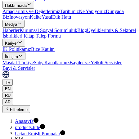
Hakkımızda
Amaçlarımız ve Değerlerimiz
Tarihimiz
Ne Yapıyoruz
Dünyada
Biz
İnovasyon
Kalite
Yasal
Etik Hattı
Medya
Haberler
Kurumsal Sosyal Sorumluluk
Blog
Üyeliklerimiz & Sektörel
İşbirlikleri
Kitap Talep Formu
Kariyer
İK Politikamız
Bize Katılın
İletişim
Masdaf Türkiye
Satış Kanallarımız
Bayiler ve Yetkili Servisler
Bayi & Servisler
TR
EN
RU
AR
Filtreleme
Anasayfa
products.title
Uçtan Emişli Pompalar