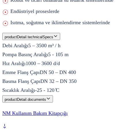
Konut ve ticari binalarda su tedarik sistemlerinde
Endüstriyel proseslerde
Isıtma, soğutma ve iklimlendirme sistemlerinde
productDetail.technicalSpecs
Debi Aralığı
5 – 3500 m³ / h
Pompa Basınç Aralığı
5 - 105 m
Hız Aralığı
1000 – 3600 d/d
Emme Flanş Çapı
DN 50 – DN 400
Basma Flanş Çapı
DN 32 – DN 350
Sıcaklık Aralığı
-25 - 120 ̊C
productDetail.documents
NM Kullanım Bakım Kitapçığı