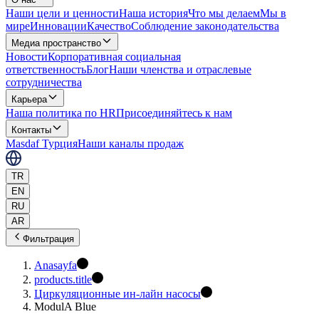
Наши цели и ценности
Наша история
Что мы делаем
Мы в
мире
Инновации
Качество
Соблюдение законодательства
Медиа пространство
Новости
Корпоративная социальная
ответственность
Блог
Наши членства и отраслевые
сотрудничества
Карьера
Наша политика по HR
Присоединяйтесь к нам
Контакты
Masdaf Турция
Наши каналы продаж
TR
EN
RU
AR
Фильтрация
Anasayfa
products.title
Циркуляционные ин-лайн насосы
ModulA Blue