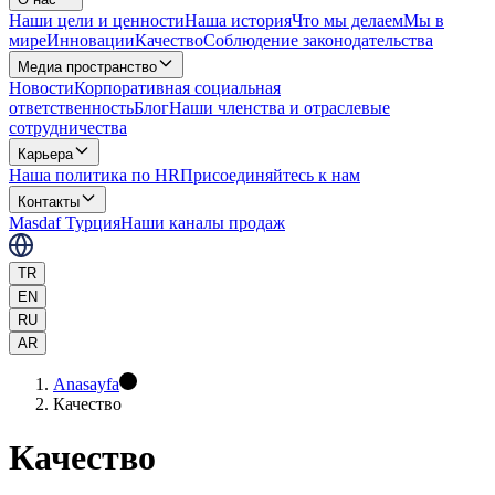
Наши цели и ценности
Наша история
Что мы делаем
Мы в
мире
Инновации
Качество
Соблюдение законодательства
Медиа пространство
Новости
Корпоративная социальная
ответственность
Блог
Наши членства и отраслевые
сотрудничества
Карьера
Наша политика по HR
Присоединяйтесь к нам
Контакты
Masdaf Турция
Наши каналы продаж
TR
EN
RU
AR
Anasayfa
Качество
Качество