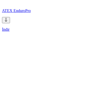
ATEX EnduroPro
İndir