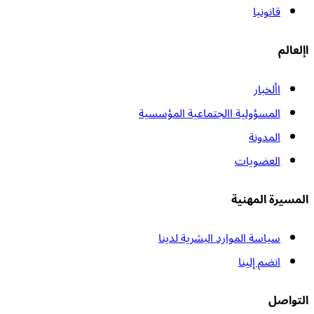
قانونيا
اإلعالم
األخبار
المسؤولية االجتماعية المؤسسية
المدونة
العضويات
المسيرة المهنية
سياسة الموارد البشرية لدينا
انضم إلينا
التواصل