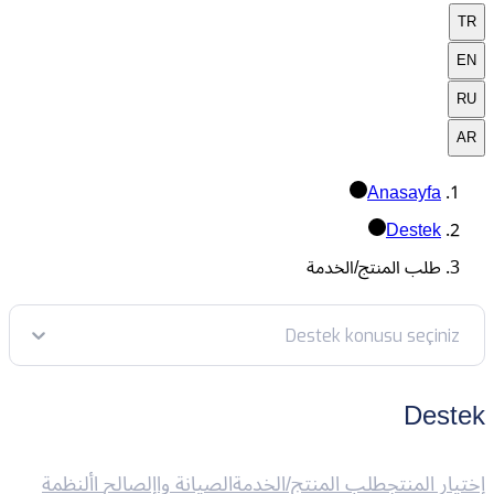
TR
EN
RU
AR
Anasayfa
Destek
طلب المنتج/الخدمة
Destek konusu seçiniz
Destek
إختيار المنتج
طلب المنتج/الخدمة
الصيانة واإلصالح
األنظمة