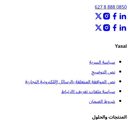
0850 888 8 627
Yasal
سياسة السرية
نص التوضيح
نص الموافقة المتعلقة بالرسائل اإللكترونية التجارية
سياسة ملفات تعريف االرتباط
شروط الضمان
المنتجات والحلول