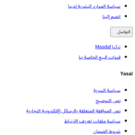
سياسة الموارد البشرية لدينا
انضم إلينا
التواصل
تركيا Masdaf
قنوات البيع الخاصة بنا
Yasal
سياسة السرية
نص التوضيح
نص الموافقة المتعلقة بالرسائل اإللكترونية التجارية
سياسة ملفات تعريف االرتباط
شروط الضمان