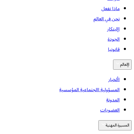
ماذا نفعل
نحن في العالم
اإلبتكار
الجودة
قانونيا
اإلعالم
األخبار
المسؤولية االجتماعية المؤسسية
المدونة
العضويات
المسيرة المهنية