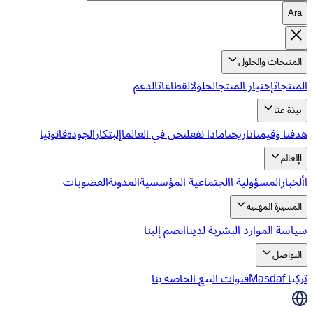
Ara
المنتجات والحلول
المنتجات
إختيار المنتج
الحلول
القطاعات
الدعم
نبذة عنا
هدفنا وقيمنا
تاريخنا
ماذا نفعل
نحن في العالم
اإلبتكار
الجودة
قانونيا
اإلعالم
األخبار
المسؤولية االجتماعية المؤسسية
المدونة
العضويات
المسيرة المهنية
سياسة الموارد البشرية لدينا
انضم إلينا
التواصل
تركيا Masdaf
قنوات البيع الخاصة بنا